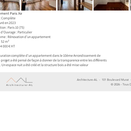
ement Paris Xe
 : Complète
ivré en 2023
ion : Paris 10 (75)
 d’Ouvrage : Particulier
me : Rénovation d’un appartement
: 52 m²
04 000 € HT
turation complète d’un appartement dans le 10ème Arrondissement de
e projet a été pensé de façon à donner de la transparence entre les différents
 Un espace nuit a été créé et la structure bois a été mise valeur
Architecture-AL - 101 Boulevard Murat
© 2026 - Tous D