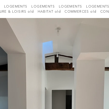
S
LOGEMENTS
LOGEMENTS
LOGEMENTS
LOGEMENT
URE & LOISIRS old
HABITAT old
COMMERCES old
CON